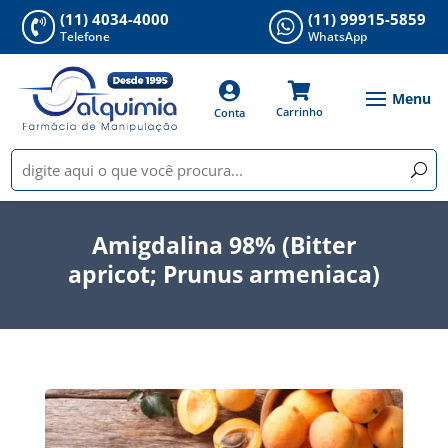
(11) 4034-4000
(11) 99915-5859


Telefone
WhatsApp


Carrinho
Conta
Amigdalina 98% (Bitter
apricot; Prunus armeniaca)