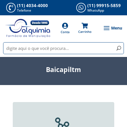
(11) 4034-4000
(11) 99915-5859


Telefone
WhatsApp


Carrinho
Conta
Baicapiltm