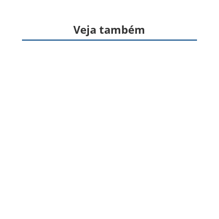
Veja também
Formas farmacêuticas sólidas, produzidas a
partir de gelatina, destinadas à veiculação de
um ou mais princípios ativos, geralmente para
administração pela via oral. Apresentam
formato cilíndrico e...