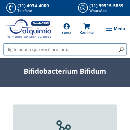
(11) 4034-4000
(11) 99915-5859


Telefone
WhatsApp


Carrinho
Conta
Bifidobacterium Bifidum