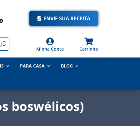
ENVIE SUA RECEITA
9


Minha Conta
Carrinho
IS
PARA CASA
BLOG
os boswélicos)