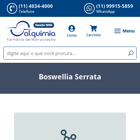
(11) 4034-4000
(11) 99915-5859


Telefone
WhatsApp


Carrinho
Conta
Boswellia Serrata