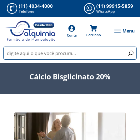
(11) 4034-4000
(11) 99915-5859


Telefone
WhatsApp


Carrinho
Conta
Cálcio Bisglicinato 20%