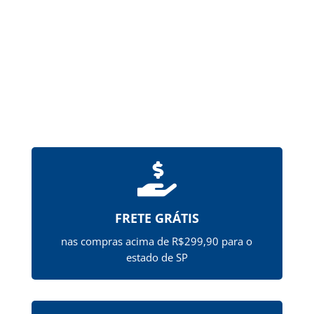
hipromelose (HPMCP), que...

FRETE GRÁTIS
nas compras acima de R$299,90 para o
estado de SP