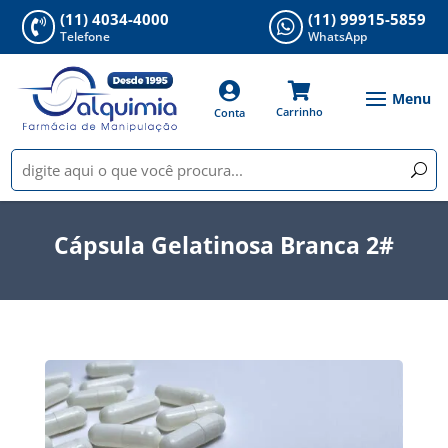
(11) 4034-4000
(11) 99915-5859


Telefone
WhatsApp


Carrinho
Conta
Cápsula Gelatinosa Branca 2#