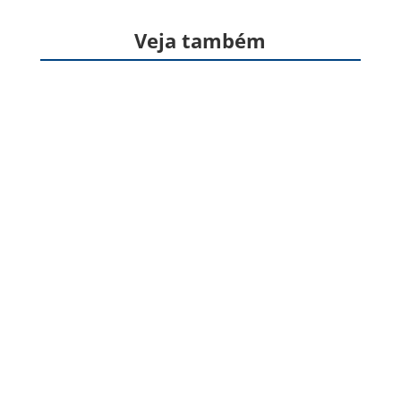
Veja também
Formas farmacêuticas sólidas, produzidas a
partir de gelatina, destinadas à veiculação de
um ou mais princípios ativos, geralmente para
administração pela via oral. Apresentam
formato cilíndrico e...