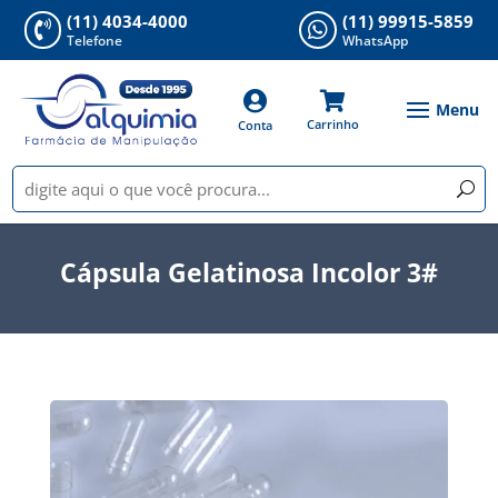
(11) 4034-4000
(11) 99915-5859


Telefone
WhatsApp


Carrinho
Conta
Cápsula Gelatinosa Incolor 3#