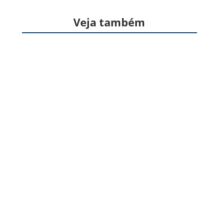
Veja também
Formas farmacêuticas sólidas, produzidas a
partir de gelatina, destinadas à veiculação de
um ou mais princípios ativos, geralmente para
administração pela via oral. Apresentam
formato cilíndrico e...