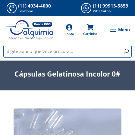
(11) 4034-4000
(11) 99915-5859


Telefone
WhatsApp


Carrinho
Conta
Cápsulas Gelatinosa Incolor 0#