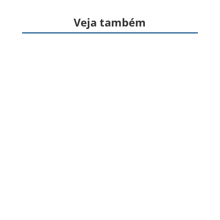
Veja também
Formas farmacêuticas sólidas, produzidas a
partir de gelatina, destinadas à veiculação de
um ou mais princípios ativos, geralmente para
administração pela via oral. Apresentam
formato cilíndrico e...