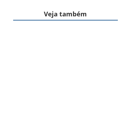
Veja também
Formas farmacêuticas sólidas, produzidas a
partir de gelatina, destinadas à veiculação de
um ou mais princípios ativos, geralmente para
administração pela via oral. Apresentam
formato cilíndrico e...