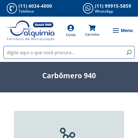
(11) 4034-4000
(11) 99915-5859


Telefone
WhatsApp


Carrinho
Conta
Carbômero 940