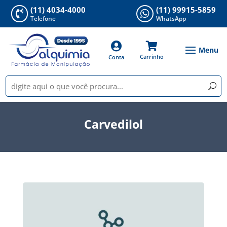
(11) 4034-4000
(11) 99915-5859


Telefone
WhatsApp


Carrinho
Conta
Carvedilol