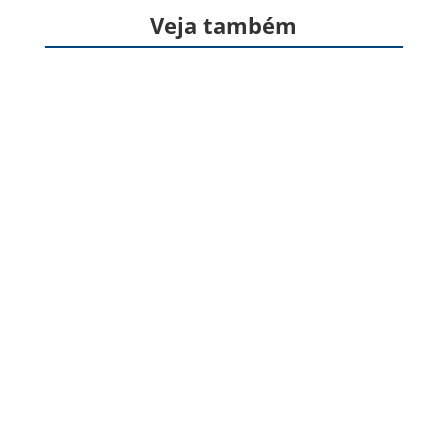
Veja também
Formas farmacêuticas sólidas, produzidas a
partir de gelatina, destinadas à veiculação de
um ou mais princípios ativos, geralmente para
administração pela via oral. Apresentam
formato cilíndrico e...