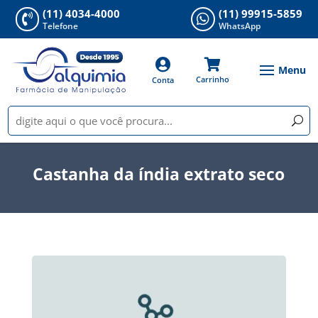
(11) 4034-4000
(11) 99915-5859


Telefone
WhatsApp


Carrinho
Conta
Castanha da índia extrato seco