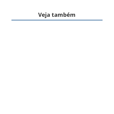
Veja também
Formas farmacêuticas sólidas, produzidas a
partir de gelatina, destinadas à veiculação de
um ou mais princípios ativos, geralmente para
administração pela via oral. Apresentam
formato cilíndrico e...