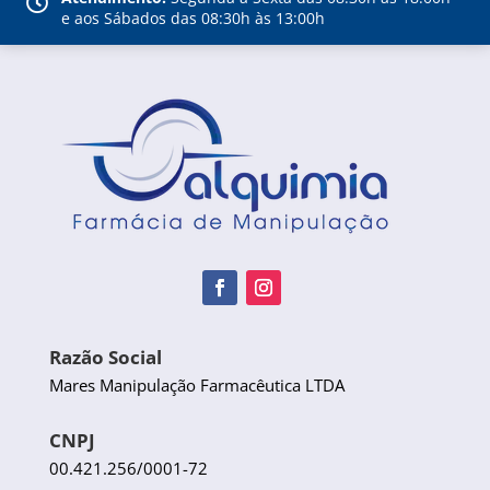

e aos Sábados das 08:30h às 13:00h
Razão Social
Mares Manipulação Farmacêutica LTDA
CNPJ
00.421.256/0001-72