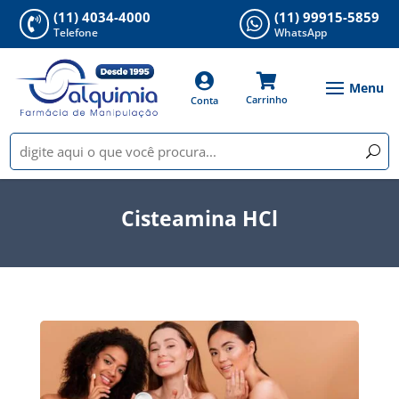
(11) 4034-4000
(11) 99915-5859


Telefone
WhatsApp


Carrinho
Conta
Cisteamina HCl