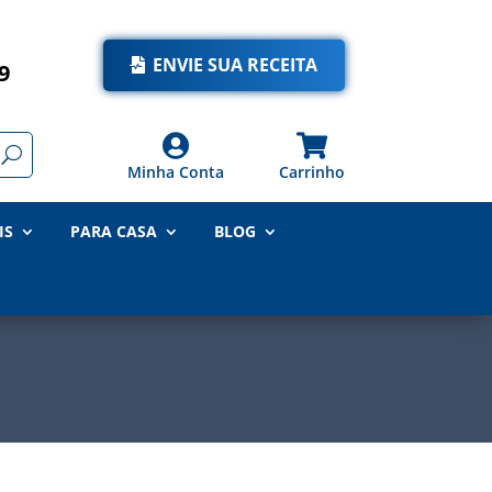
ENVIE SUA RECEITA
9


Minha Conta
Carrinho
IS
PARA CASA
BLOG