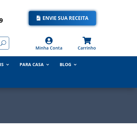
ENVIE SUA RECEITA
9


Minha Conta
Carrinho
IS
PARA CASA
BLOG