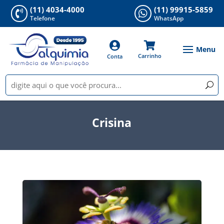
(11) 4034-4000
(11) 99915-5859


Telefone
WhatsApp


Carrinho
Conta
Crisina