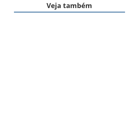
Veja também
Formas farmacêuticas sólidas, produzidas a
partir de gelatina, destinadas à veiculação de
um ou mais princípios ativos, geralmente para
administração pela via oral. Apresentam
formato cilíndrico e...