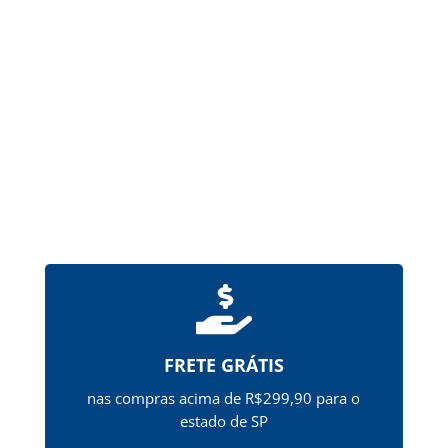
de um ou mais princípios ativos pela via oral.
Possuem revestimento de ftalato de
hipromelose (HPMCP), que...

FRETE GRÁTIS
nas compras acima de R$299,90 para o
estado de SP