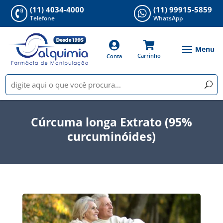
(11) 4034-4000
(11) 99915-5859


Telefone
WhatsApp


Carrinho
Conta
Cúrcuma longa Extrato (95%
curcuminóides)