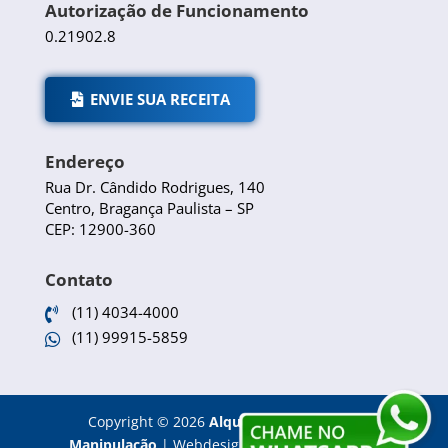
Autorização de Funcionamento
0.21902.8
ENVIE SUA RECEITA
Endereço
Rua Dr. Cândido Rodrigues, 140
Centro, Bragança Paulista – SP
CEP: 12900-360
Contato
(11) 4034-4000

(11) 99915-5859

Copyright
©
2026
Alquimia Farmácia de
Manipulação
|
Webdesign e Otimização SEO -