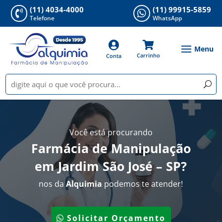
(11) 4034-4000
(11) 99915-5859


Telefone
WhatsApp


Carrinho
Conta
Você está procurando
Farmácia de Manipulação
em Jardim São José – SP
?
nos da
Alquimia
podemos te atender!
Solicitar Orçamento