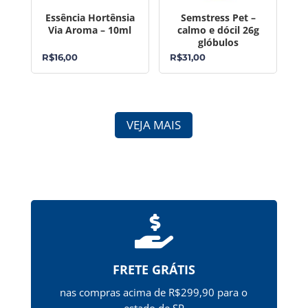
Essência Hortênsia
Semstress Pet –
Via Aroma – 10ml
calmo e dócil 26g
glóbulos
R$
16,00
R$
31,00
VEJA MAIS

FRETE GRÁTIS
nas compras acima de R$299,90 para o
estado de SP