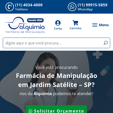
(11) 4034-4000
(11) 99915-5859


Telefone
WhatsApp


Carrinho
Conta
Você está procurando
Farmácia de Manipulação
em Jardim Satélite – SP
?
nos da
Alquimia
podemos te atender!
Solicitar Orçamento