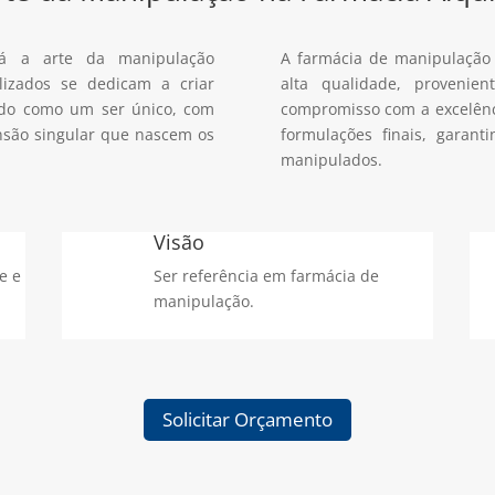
á a arte da manipulação
A farmácia de manipulaçã
alizados se dedicam a criar
alta qualidade, provenien
ado como um ser único, com
compromisso com a excelênci
nsão singular que nascem os
formulações finais, garant
manipulados.
Visão
e e
Ser referência em farmácia de
manipulação.
Solicitar Orçamento