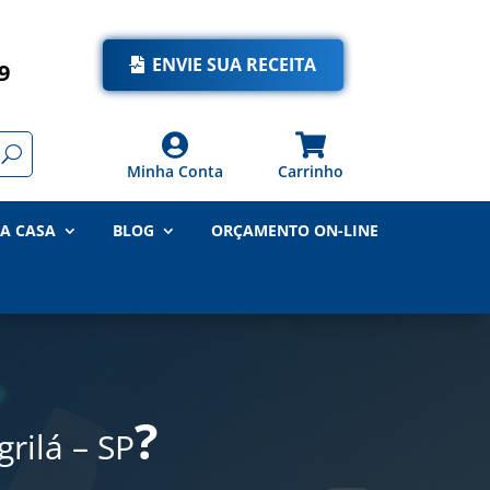
ENVIE SUA RECEITA
9


Minha Conta
Carrinho
A CASA
BLOG
ORÇAMENTO ON-LINE
?
rilá – SP