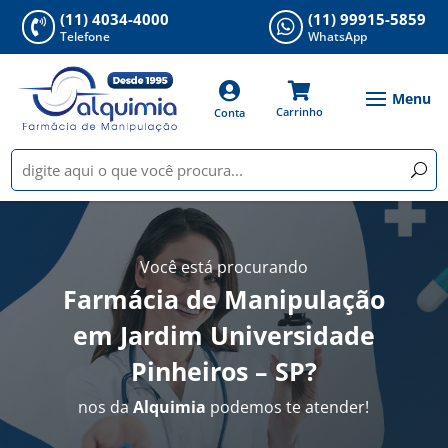
(11) 4034-4000
(11) 99915-5859


Telefone
WhatsApp


Carrinho
Conta
Você está procurando
Farmácia de Manipulação
em Jardim Universidade
Pinheiros – SP
?
nos da
Alquimia
podemos te atender!