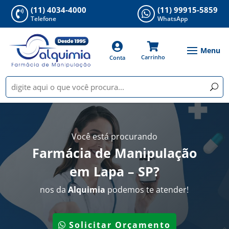
(11) 4034-4000
(11) 99915-5859


Telefone
WhatsApp


Carrinho
Conta
Você está procurando
Farmácia de Manipulação
em Lapa – SP
?
nos da
Alquimia
podemos te atender!
Solicitar Orçamento