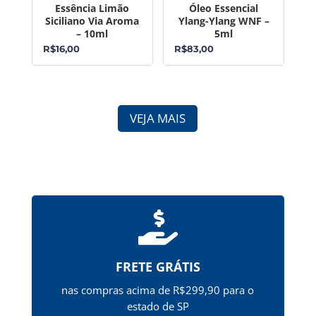
Essência Limão
Óleo Essencial
Siciliano Via Aroma
Ylang-Ylang WNF –
– 10ml
5ml
R$
16,00
R$
83,00
VEJA MAIS

FRETE GRÁTIS
nas compras acima de R$299,90 para o
estado de SP