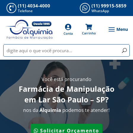
(11) 4034-4000
(11) 99915-5859


Telefone
WhatsApp


Carrinho
Conta
Você está procurando
Farmácia de Manipulação
em Lar São Paulo – SP
?
nos da
Alquimia
podemos te atender!
Solicitar Orçamento