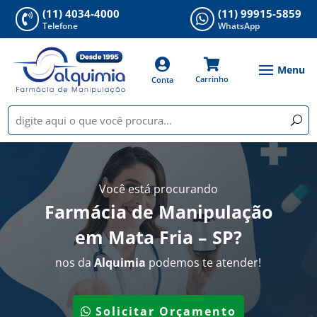
(11) 4034-4000
(11) 99915-5859


Telefone
WhatsApp


Carrinho
Conta
Você está procurando
Farmácia de Manipulação
em Mata Fria – SP
?
nos da
Alquimia
podemos te atender!
Solicitar Orçamento