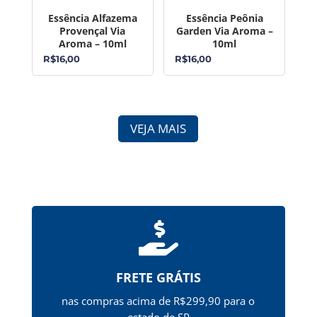
Essência Alfazema
Essência Peônia
Provençal Via
Garden Via Aroma –
Aroma – 10ml
10ml
R$
16,00
R$
16,00
VEJA MAIS

FRETE GRÁTIS
nas compras acima de R$299,90 para o
estado de SP