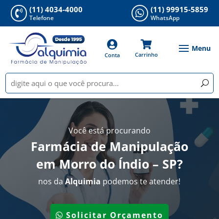
(11) 4034-4000
(11) 99915-5859


Telefone
WhatsApp


Carrinho
Conta
Você está procurando
Farmácia de Manipulação
em Morro do Índio – SP
?
nos da
Alquimia
podemos te atender!
Solicitar Orçamento