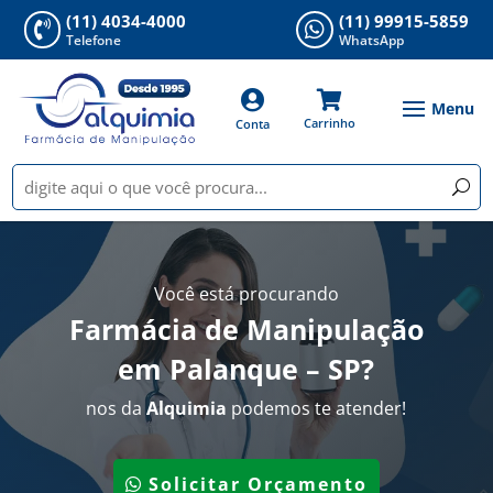
(11) 4034-4000
(11) 99915-5859


Telefone
WhatsApp


Carrinho
Conta
Você está procurando
Farmácia de Manipulação
em Palanque – SP
?
nos da
Alquimia
podemos te atender!
Solicitar Orçamento