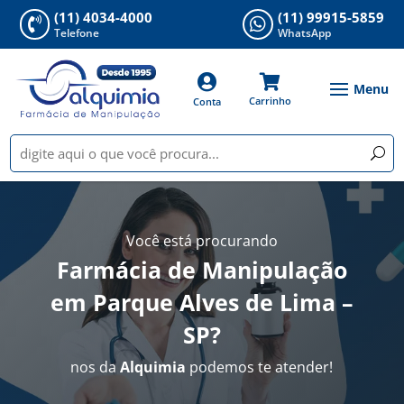
(11) 4034-4000
(11) 99915-5859


Telefone
WhatsApp


Carrinho
Conta
Você está procurando
Farmácia de Manipulação
em Parque Alves de Lima –
SP
?
nos da
Alquimia
podemos te atender!