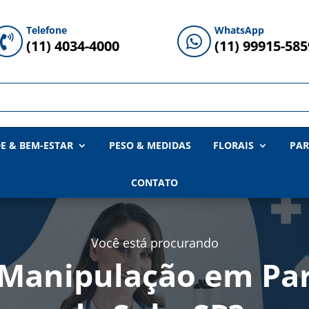
Telefone
WhatsApp


(11) 4034-4000
(11) 99915-585
E & BEM-ESTAR
PESO & MEDIDAS
FLORAIS
PAR
CONTATO
Você está procurando
 Manipulação em Par