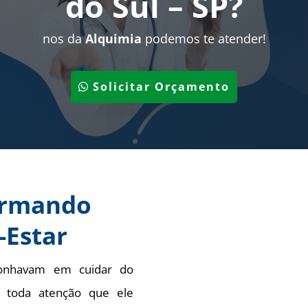
do Sul – SP
?
nos da
Alquimia
podemos te atender!
Solicitar Orçamento
ormando
-Estar
onhavam em cuidar do
m toda atenção que ele