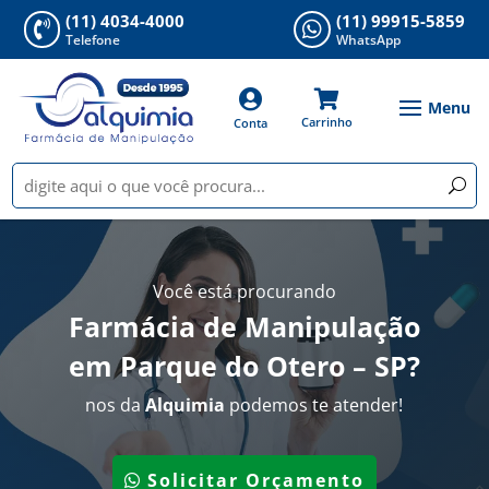
(11) 4034-4000
(11) 99915-5859


Telefone
WhatsApp


Carrinho
Conta
Você está procurando
Farmácia de Manipulação
em Parque do Otero – SP
?
nos da
Alquimia
podemos te atender!
Solicitar Orçamento