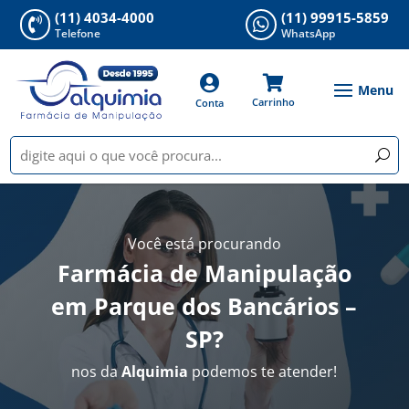
(11) 4034-4000
(11) 99915-5859


Telefone
WhatsApp


Carrinho
Conta
Você está procurando
Farmácia de Manipulação
em Parque dos Bancários –
SP
?
nos da
Alquimia
podemos te atender!