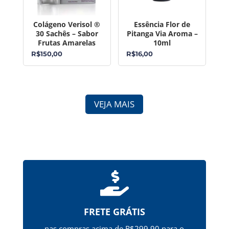
Colágeno Verisol ®
Essência Flor de
30 Sachês – Sabor
Pitanga Via Aroma –
Frutas Amarelas
10ml
R$
150,00
R$
16,00
VEJA MAIS

FRETE GRÁTIS
nas compras acima de R$299,90 para o