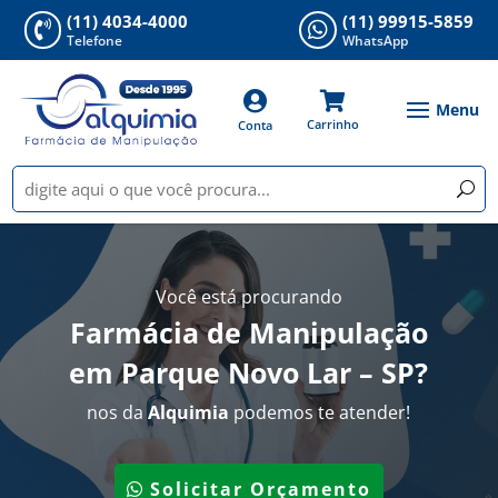
(11) 4034-4000
(11) 99915-5859


Telefone
WhatsApp


Carrinho
Conta
Você está procurando
Farmácia de Manipulação
em Parque Novo Lar – SP
?
nos da
Alquimia
podemos te atender!
Solicitar Orçamento