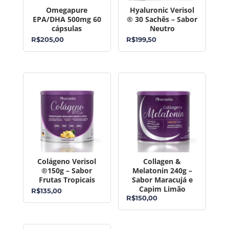
Omegapure
Hyaluronic Verisol
EPA/DHA 500mg 60
® 30 Sachês – Sabor
cápsulas
Neutro
R$
205,00
R$
199,50
Colágeno Verisol
Collagen &
®150g – Sabor
Melatonin 240g –
Frutas Tropicais
Sabor Maracujá e
Capim Limão
R$
135,00
R$
150,00