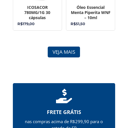
ICOSACOR
Óleo Essencial
780MG/1G 30
Menta Piperita WNF
cápsulas
– 10ml
R$
179,00
R$
51,50
VEJA MAIS

FRETE GRÁTIS
nas compras acima de R$299,90 para o
estado de SP