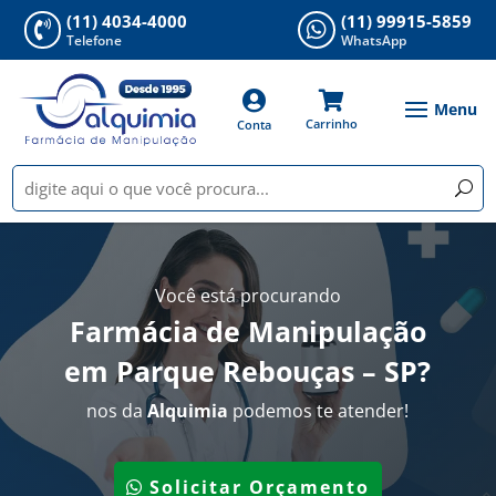
(11) 4034-4000
(11) 99915-5859


Telefone
WhatsApp


Carrinho
Conta
Você está procurando
Farmácia de Manipulação
em Parque Rebouças – SP
?
nos da
Alquimia
podemos te atender!
Solicitar Orçamento