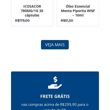
ICOSACOR
Óleo Essencial
780MG/1G 30
Menta Piperita WNF
cápsulas
– 10ml
R$
179,00
R$
51,50
VEJA MAIS

FRETE GRÁTIS
nas compras acima de R$299,90 para o
estado de SP