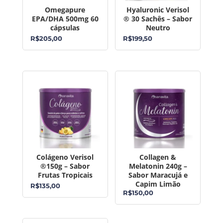
Omegapure
Hyaluronic Verisol
EPA/DHA 500mg 60
® 30 Sachês – Sabor
cápsulas
Neutro
R$
205,00
R$
199,50
Colágeno Verisol
Collagen &
®150g – Sabor
Melatonin 240g –
Frutas Tropicais
Sabor Maracujá e
Capim Limão
R$
135,00
R$
150,00