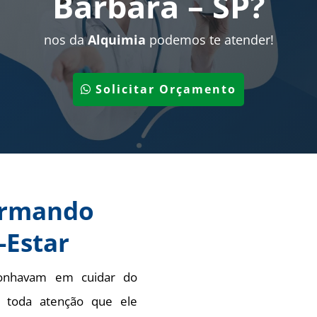
Bárbara – SP
?
nos da
Alquimia
podemos te atender!
Solicitar Orçamento
ormando
-Estar
onhavam em cuidar do
m toda atenção que ele