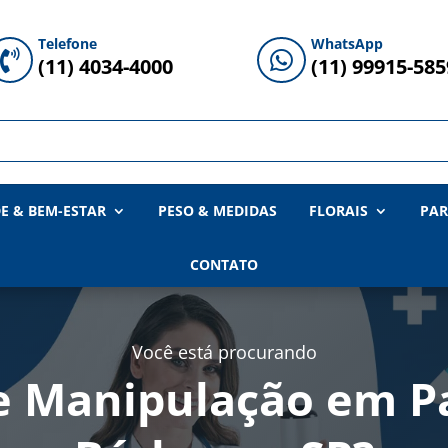
Telefone
WhatsApp


(11) 4034-4000
(11) 99915-585
E & BEM-ESTAR
PESO & MEDIDAS
FLORAIS
PAR
CONTATO
Você está procurando
e Manipulação em P