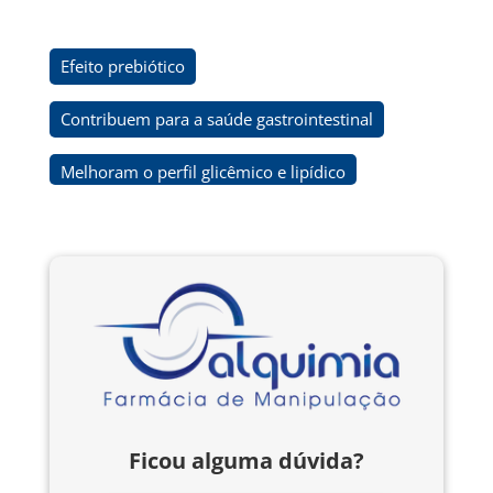
Efeito prebiótico
Contribuem para a saúde gastrointestinal
Melhoram o perfil glicêmico e lipídico
Ficou alguma dúvida?