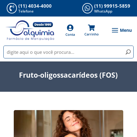
(11) 4034-4000
(11) 99915-5859


Telefone
WhatsApp


Carrinho
Conta
Fruto-oligossacarídeos (FOS)