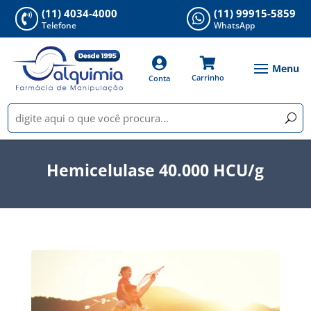
(11) 4034-4000
(11) 99915-5859


Telefone
WhatsApp


Carrinho
Conta
Hemicelulase 40.000 HCU/g