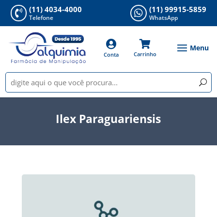
(11) 4034-4000
(11) 99915-5859


Telefone
WhatsApp


Carrinho
Conta
Ilex Paraguariensis