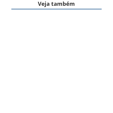
Veja também
Formas farmacêuticas sólidas, produzidas a
partir de gelatina, destinadas à veiculação de
um ou mais princípios ativos, geralmente para
administração pela via oral. Apresentam
formato cilíndrico e...