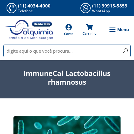
(11) 4034-4000
(11) 99915-5859


Telefone
WhatsApp


Carrinho
Conta
ImmuneCal Lactobacillus
rhamnosus