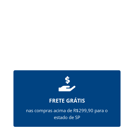
Possuem revestimento de ftalato de
hipromelose (HPMCP), que...

FRETE GRÁTIS
nas compras acima de R$299,90 para o
estado de SP