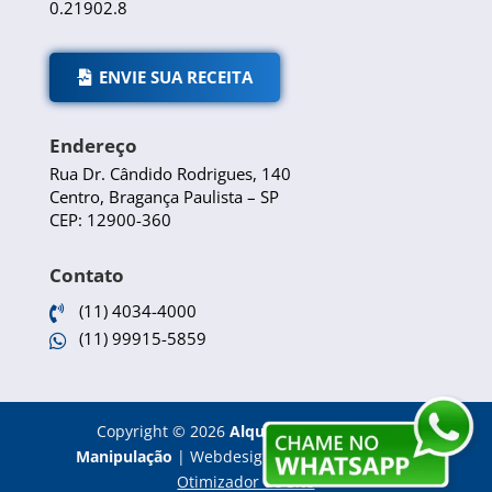
0.21902.8
ENVIE SUA RECEITA
Endereço
Rua Dr. Cândido Rodrigues, 140
Centro, Bragança Paulista – SP
CEP: 12900-360
Contato
(11) 4034-4000

(11) 99915-5859

Copyright
©
2026
Alquimia Farmácia de
Manipulação
|
Webdesign e Otimização SEO -
Otimizador de Site