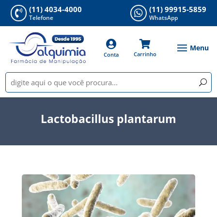
(11) 4034-4000
(11) 99915-5859


Telefone
WhatsApp


Carrinho
Conta
Lactobacillus plantarum