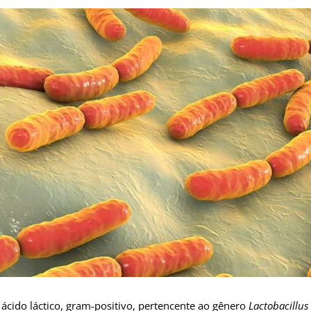
cido láctico, gram-positivo, pertencente ao gênero
Lactobacillus