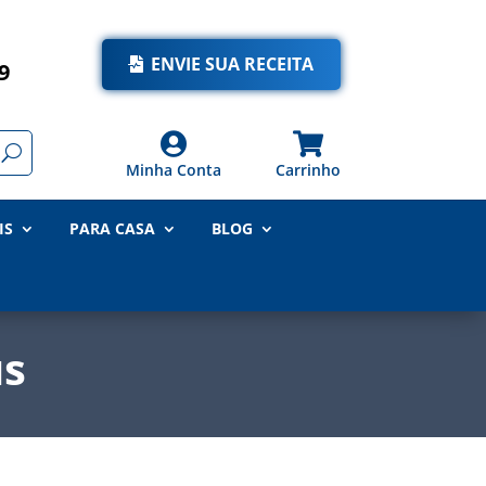
ENVIE SUA RECEITA
9


Minha Conta
Carrinho
IS
PARA CASA
BLOG
us