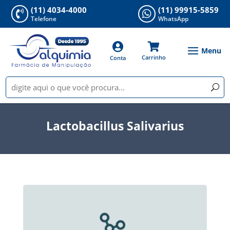
(11) 4034-4000
(11) 99915-5859


Telefone
WhatsApp


Carrinho
Conta
Lactobacillus Salivarius