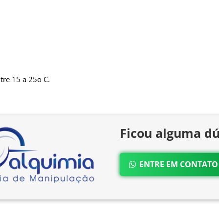
re 15 a 25o C.
Ficou alguma dú
ENTRE EM CONTAT