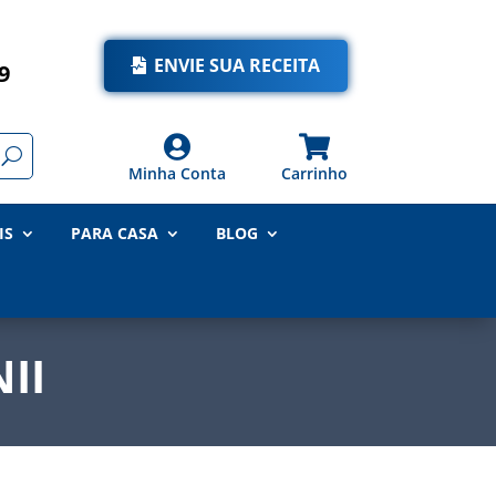
ENVIE SUA RECEITA
9


Minha Conta
Carrinho
IS
PARA CASA
BLOG
II