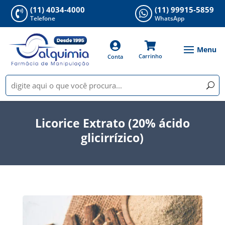
(11) 4034-4000
(11) 99915-5859


Telefone
WhatsApp


Carrinho
Conta
Licorice Extrato (20% ácido
glicirrízico)