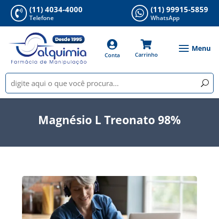
(11) 4034-4000
(11) 99915-5859


Telefone
WhatsApp


Carrinho
Conta
Magnésio L Treonato 98%