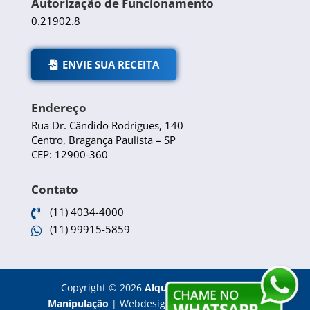
Autorização de Funcionamento
0.21902.8
ENVIE SUA RECEITA
Endereço
Rua Dr. Cândido Rodrigues, 140
Centro, Bragança Paulista – SP
CEP: 12900-360
Contato
(11) 4034-4000

(11) 99915-5859

Copyright
©
2026
Alquimia Farmácia de
Manipulação
|
Webdesign e Otimização SEO -