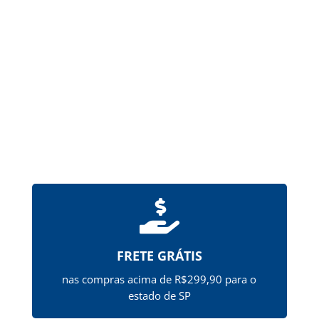
de um ou mais princípios ativos pela via oral.
Possuem revestimento de ftalato de
hipromelose (HPMCP), que...

FRETE GRÁTIS
nas compras acima de R$299,90 para o
estado de SP