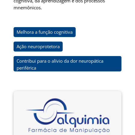
cognitiva, da aprendizagem e dos processos
mnemônicos.
Melhora a função cognitiva
Ação neuroprotetora
Contribui para o alívio da dor neuropática
periférica