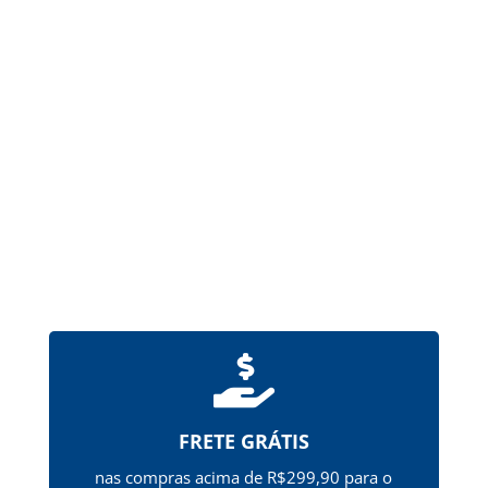
Formas farmacêuticas sólidas, produzidas a
partir de gelatina, destinadas à administração
de um ou mais princípios ativos pela via oral.
Possuem revestimento de ftalato de
hipromelose (HPMCP), que...

FRETE GRÁTIS
nas compras acima de R$299,90 para o