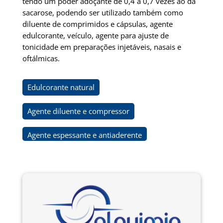
tendo um poder adoçante de 0,4 a 0,7 vezes ao da
sacarose, podendo ser utilizado também como
diluente de comprimidos e cápsulas, agente
edulcorante, veículo, agente para ajuste de
tonicidade em preparações injetáveis, nasais e
oftálmicas.
Edulcorante natural
Agente diluente e compressor
Agente espessante e antiaderente