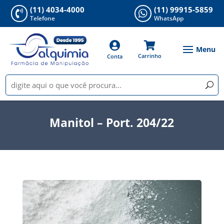
(11) 4034-4000
(11) 99915-5859


Telefone
WhatsApp


Carrinho
Conta
Manitol – Port. 204/22