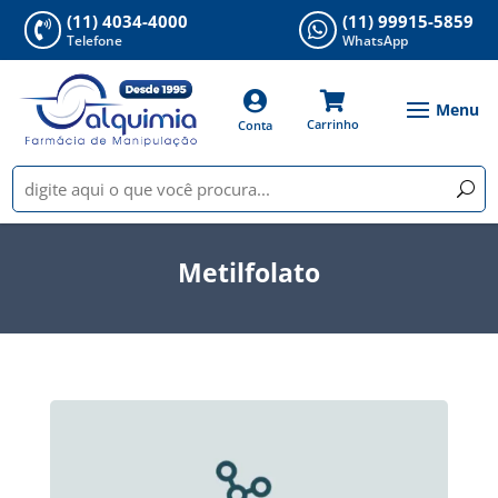
(11) 4034-4000
(11) 99915-5859


Telefone
WhatsApp


Carrinho
Conta
Metilfolato