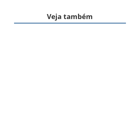
Veja também
Formas farmacêuticas sólidas, produzidas a
partir de gelatina, destinadas à veiculação de
um ou mais princípios ativos, geralmente para
administração pela via oral. Apresentam
formato cilíndrico e...