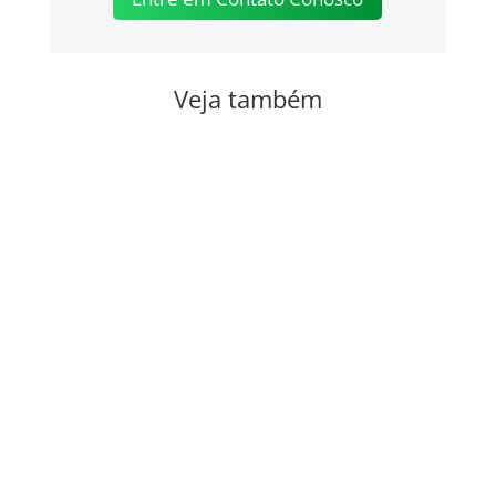
Veja também
Formas farmacêuticas sólidas, produzidas a
partir de gelatina, destinadas à veiculação de
um ou mais princípios ativos, geralmente para
administração pela via oral. Apresentam
formato cilíndrico e...