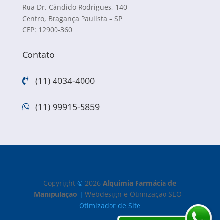
Rua Dr. Cândido Rodrigues, 140
Centro, Bragança Paulista – SP
CEP: 12900-360
Contato
(11) 4034-4000

(11) 99915-5859

Copyright
©
2026
Alquimia Farmácia de
Manipulação
|
Webdesign e Otimização SEO -
Otimizador de Site