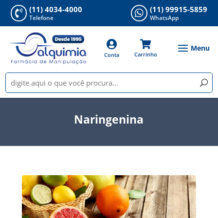
(11) 4034-4000
(11) 99915-5859


Telefone
WhatsApp


Carrinho
Conta
Naringenina