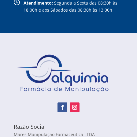

Atendimento:
Segunda a Sexta das 08:30h às
18:00h e aos Sábados das 08:30h às 13:00h
Razão Social
Mares Manipulação Farmacêutica LTDA