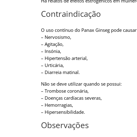
Há relatos de efeitos estrogênicos em mulher
Contraindicação
O uso contínuo do Panax Ginseg pode causar
– Nervosismo,
– Agitação,
– Insónia,
– Hipertensão arterial,
– Urticária,
– Diarreia matinal.
Não se deve utilizar quando se possui:
– Trombose coronária,
– Doenças cardíacas severas,
– Hemorragias,
– Hipersensibilidade.
Observações