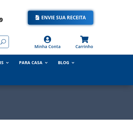
ENVIE SUA RECEITA
9


Minha Conta
Carrinho
IS
PARA CASA
BLOG