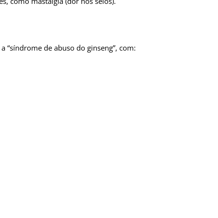
es, como mastalgia (dor nos seios).
 a “síndrome de abuso do ginseng”, com: