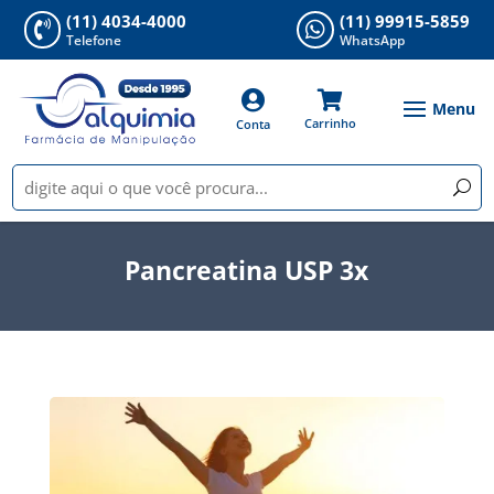
(11) 4034-4000
(11) 99915-5859


Telefone
WhatsApp


Carrinho
Conta
Pancreatina USP 3x