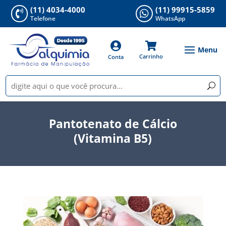
(11) 4034-4000
(11) 99915-5859


Telefone
WhatsApp


Carrinho
Conta
Pantotenato de Cálcio
(Vitamina B5)