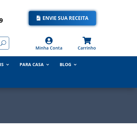
ENVIE SUA RECEITA
9


Minha Conta
Carrinho
IS
PARA CASA
BLOG