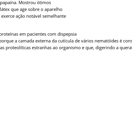
da papaína. Mostrou ótimos
látex que age sobre o aparelho
al exerce ação notável semelhante
e proteínas em pacientes com dispepsia
 porque a camada externa da cutícula de vários nematóides é cons
imas proteolíticas estranhas ao organismo e que, digerindo a qu